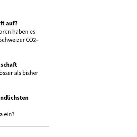
ft auf?
oren haben es
 Schweizer CO2-
tschaft
sser als bisher
undlichsten
a ein?