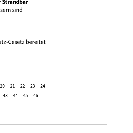
r Strandbar
sern sind
tz-Gesetz bereitet
20
21
22
23
24
43
44
45
46