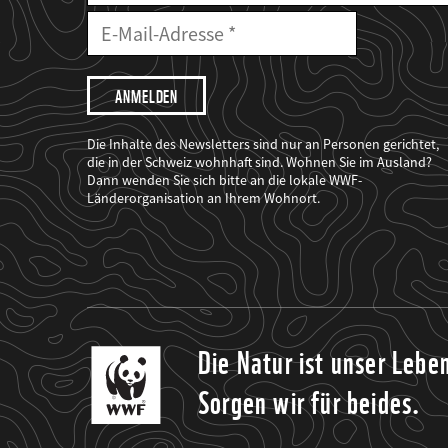
E-
Mailadresse
E-
Mail
Adresse
Ich
möchte,
dass
der
WWF
Die Inhalte des Newsletters sind nur an Personen gerichtet,
mich
die in der Schweiz wohnhaft sind. Wohnen Sie im Ausland?
über
Dann wenden Sie sich bitte an die lokale WWF-
seine
Projekte
Länderorganisation an Ihrem Wohnort.
informiert.
Die Natur ist unser Lebe
Sorgen wir für beides.