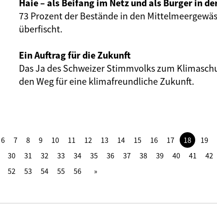
Haie – als Beifang im Netz und als Burger in de
73 Prozent der Bestände in den Mittelmeergewäs
überfischt.
Ein Auftrag für die Zukunft
Das Ja des Schweizer Stimmvolks zum Klimaschu
den Weg für eine klimafreundliche Zukunft.
6
7
8
9
10
11
12
13
14
15
16
17
18
19
30
31
32
33
34
35
36
37
38
39
40
41
42
52
53
54
55
56