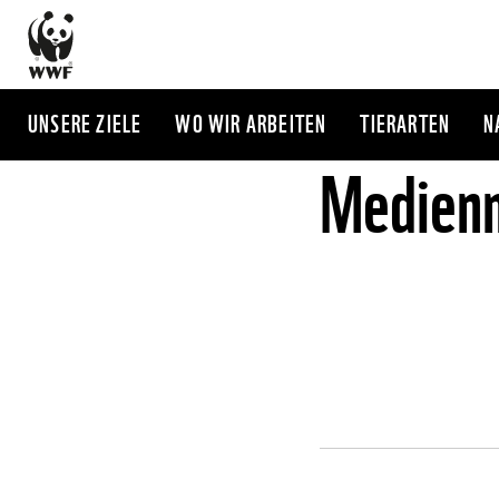
Direkt
zum
Inhalt
UNSERE ZIELE
WO WIR ARBEITEN
TIERARTEN
N
Medienm