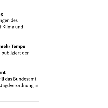
ng
ungen des
uf Klima und
r mehr Tempo
publiziert der
ent
ill das Bundesamt
 Jagdverordnung in