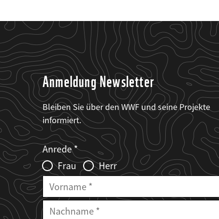
Anmeldung Newsletter
Bleiben Sie über den WWF und seine Projekte
informiert.
Web2Case
Fieldset
anrede_name
Anrede
Infofelder
Frau
Herr
Vorname
Nachname