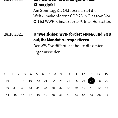
Klimagipfel
Am Sonntag, 31. Oktober startet die
Weltklimakonferenz COP 26 in Glasgow. Vor
Ort ist WWF-Klimaexperte Patrick Hofstetter.
28.10.2021
Umweltkrise: WWF fordert FINMA und SNB
auf, ihr Mandat zu respektieren
Der WWF veröffentlicht heute die ersten
Ergebnisse der
1
2
3
4
5
6
7
8
9
10
11
12
13
14
15
16
17
18
19
20
21
22
23
24
25
26
27
28
29
30
31
32
33
34
35
36
37
38
39
40
41
42
43
44
45
46
47
48
49
50
51
52
53
54
55
56