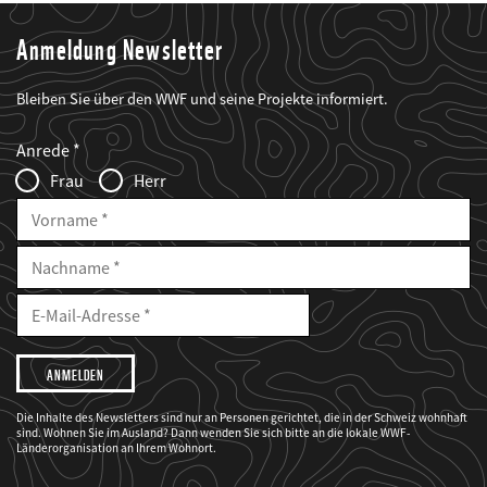
Anmeldung Newsletter
Bleiben Sie über den WWF und seine Projekte informiert.
Web2Case
Fieldset
anrede_name
Anrede
Infofelder
Frau
Herr
Vorname
Nachname
E-
Mailadresse
E-
Mail
Adresse
Ich
möchte,
dass
der
WWF
Die Inhalte des Newsletters sind nur an Personen gerichtet, die in der Schweiz wohnhaft
mich
sind. Wohnen Sie im Ausland? Dann wenden Sie sich bitte an die lokale WWF-
über
seine
Länderorganisation an Ihrem Wohnort.
Projekte
informiert.