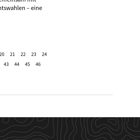
ntswahlen – eine
20
21
22
23
24
43
44
45
46