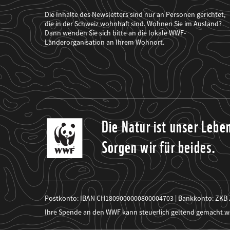
der
WWF
Die Inhalte des Newsletters sind nur an Personen gerichtet,
mich
die in der Schweiz wohnhaft sind. Wohnen Sie im Ausland?
über
Dann wenden Sie sich bitte an die lokale WWF-
seine
Projekte
Länderorganisation an Ihrem Wohnort.
informiert.
Die Natur ist unser Lebe
Sorgen wir für beides.
Postkonto: IBAN CH1809000000800004703 | Bankkonto: ZKB
Ihre Spende an den WWF kann steuerlich geltend gemacht w