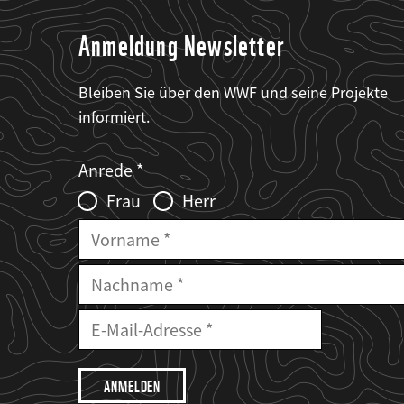
Anmeldung Newsletter
Bleiben Sie über den WWF und seine Projekte
informiert.
Web2Case
Fieldset
anrede_name
Anrede
Infofelder
Frau
Herr
Vorname
Nachname
E-
Mailadresse
E-
Mail
Adresse
Ich
möchte,
dass