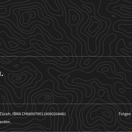
n.
 Zürich, IBAN CH6600700110000204481
Folgen 
erden.