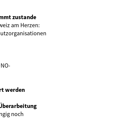
ommt zustande
hweiz am Herzen:
hutzorganisationen
UNO-
rt werden
Überarbeitung
ngig noch