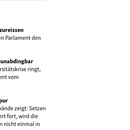
zureissen
en Parlament den
 unabdingbar
itätskrise ringt,
ment vom
pur
ände zeigt: Setzen
 fort, wird die
 nicht einmal in