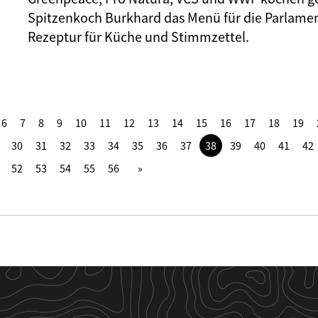
Spitzenkoch Burkhard das Menü für die Parlame
Rezeptur für Küche und Stimmzettel.
6
7
8
9
10
11
12
13
14
15
16
17
18
19
30
31
32
33
34
35
36
37
38
39
40
41
42
52
53
54
55
56