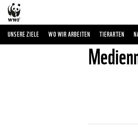
Direkt
zum
Inhalt
UNSERE ZIELE
WO WIR ARBEITEN
TIERARTEN
N
Medienm