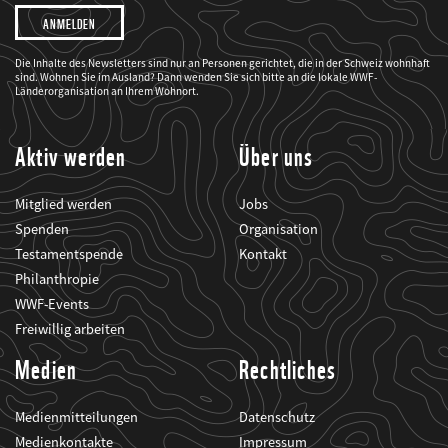
Ich
möchte,
dass
der
WWF
Die Inhalte des Newsletters sind nur an Personen gerichtet, die in der Schweiz wohnhaft
mich
sind. Wohnen Sie im Ausland? Dann wenden Sie sich bitte an die lokale WWF-
über
seine
Länderorganisation an Ihrem Wohnort.
Projekte
informiert.
Aktiv werden
Über uns
Mitglied werden
Jobs
Spenden
Organisation
Testamentspende
Kontakt
Philanthropie
WWF-Events
Freiwillig arbeiten
Medien
Rechtliches
Medienmitteilungen
Datenschutz
Medienkontakte
Impressum