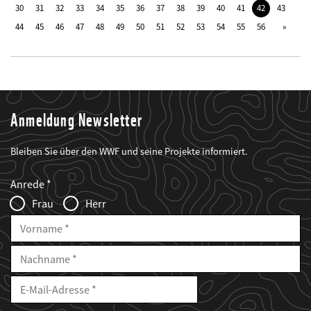
30
31
32
33
34
35
36
37
38
39
40
41
42
43
44
45
46
47
48
49
50
51
52
53
54
55
56
Anmeldung Newsletter
Bleiben Sie über den WWF und seine Projekte informiert.
Web2Case
Fieldset
anrede_name
Anrede
Infofelder
Frau
Herr
Vorname
Nachname
E-
Mailadresse
E-
Mail
Adresse