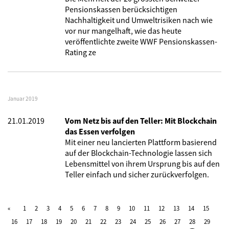
Pensionskassen berücksichtigen
Nachhaltigkeit und Umweltrisiken nach wie
vor nur mangelhaft, wie das heute
veröffentlichte zweite WWF Pensionskassen-
Rating ze
Januar 2019
21.01.2019
Vom Netz bis auf den Teller: Mit Blockchain
das Essen verfolgen
Mit einer neu lancierten Plattform basierend
auf der Blockchain-Technologie lassen sich
Lebensmittel von ihrem Ursprung bis auf den
Teller einfach und sicher zurückverfolgen.
1
2
3
4
5
6
7
8
9
10
11
12
13
14
15
16
17
18
19
20
21
22
23
24
25
26
27
28
29