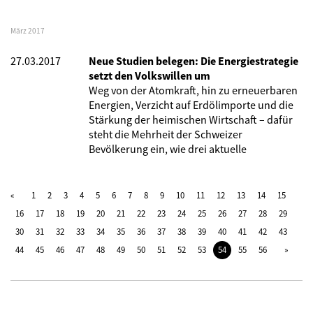
März 2017
27.03.2017
Neue Studien belegen: Die Energiestrategie
setzt den Volkswillen um
Weg von der Atomkraft, hin zu erneuerbaren
Energien, Verzicht auf Erdölimporte und die
Stärkung der heimischen Wirtschaft – dafür
steht die Mehrheit der Schweizer
Bevölkerung ein, wie drei aktuelle
1
2
3
4
5
6
7
8
9
10
11
12
13
14
15
16
17
18
19
20
21
22
23
24
25
26
27
28
29
30
31
32
33
34
35
36
37
38
39
40
41
42
43
44
45
46
47
48
49
50
51
52
53
54
55
56