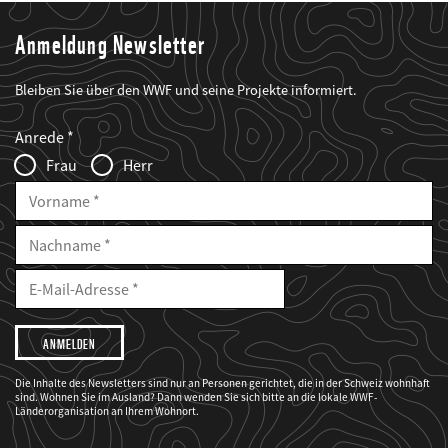
Anmeldung Newsletter
Bleiben Sie über den WWF und seine Projekte informiert.
Web2Case
Fieldset
anrede_name
Anrede
Infofelder
Frau
Herr
Vorname
Nachname
E-
Mailadresse
E-
Mail
Adresse
Ich
möchte,
dass
der
WWF
Die Inhalte des Newsletters sind nur an Personen gerichtet, die in der Schweiz wohnhaft
mich
sind. Wohnen Sie im Ausland? Dann wenden Sie sich bitte an die lokale WWF-
über
seine
Länderorganisation an Ihrem Wohnort.
Projekte
informiert.