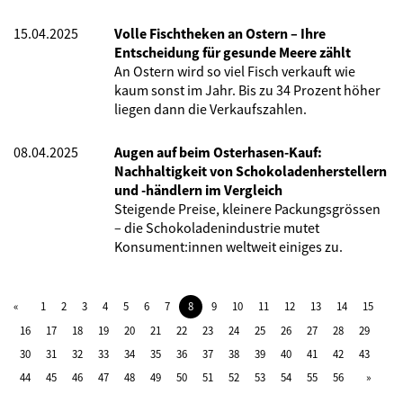
15.04.2025
Volle Fischtheken an Ostern – Ihre
Entscheidung für gesunde Meere zählt
An Ostern wird so viel Fisch verkauft wie
kaum sonst im Jahr. Bis zu 34 Prozent höher
liegen dann die Verkaufszahlen.
08.04.2025
Augen auf beim Osterhasen-Kauf:
Nachhaltigkeit von Schokoladenherstellern
und -händlern im Vergleich
Steigende Preise, kleinere Packungsgrössen
– die Schokoladenindustrie mutet
Konsument:innen weltweit einiges zu.
1
2
3
4
5
6
7
8
9
10
11
12
13
14
15
16
17
18
19
20
21
22
23
24
25
26
27
28
29
30
31
32
33
34
35
36
37
38
39
40
41
42
43
44
45
46
47
48
49
50
51
52
53
54
55
56