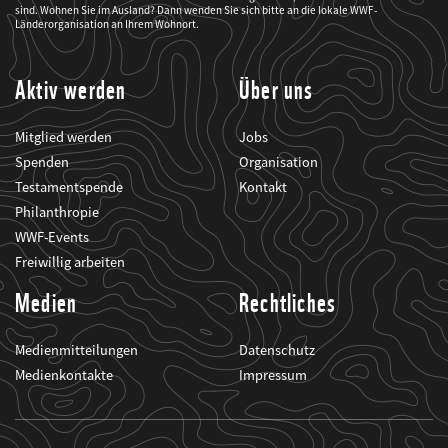
mich
sind. Wohnen Sie im Ausland? Dann wenden Sie sich bitte an die lokale WWF-
über
seine
Länderorganisation an Ihrem Wohnort.
Projekte
informiert.
Aktiv werden
Über uns
Mitglied werden
Jobs
Spenden
Organisation
Testamentspende
Kontakt
Philanthropie
WWF-Events
Freiwillig arbeiten
Medien
Rechtliches
Medienmitteilungen
Datenschutz
Medienkontakte
Impressum