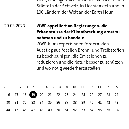
Städte in der Schweiz, in Liechtenstein und in
190 Ländern der Welt an der Earth Hour.
20.03.2023
WWF appelliert an Regierungen, die
Erkenntnisse der Klimaforschung ernst zu
nehmen und zu handeln
WWF-Klimaexpert:innen fordern, den
Ausstieg aus fossilen Brenn- und Treibstoffen
zu beschleunigen, die Emissionen zu
reduzieren und die Natur besser zu schützen
und wo nötig wiederherzustellen
1
2
3
4
5
6
7
8
9
10
11
12
13
14
15
16
17
18
19
20
21
22
23
24
25
26
27
28
29
30
31
32
33
34
35
36
37
38
39
40
41
42
43
44
45
46
47
48
49
50
51
52
53
54
55
56