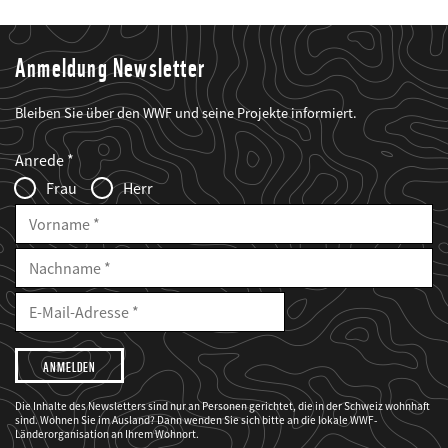
Anmeldung Newsletter
Bleiben Sie über den WWF und seine Projekte informiert.
Web2Case
Fieldset
anrede_name
Anrede
Infofelder
Frau
Herr
Vorname
Nachname
E-
Mailadresse
E-
Mail
Adresse
Ich
möchte,
dass
der
WWF
Die Inhalte des Newsletters sind nur an Personen gerichtet, die in der Schweiz wohnhaft
mich
sind. Wohnen Sie im Ausland? Dann wenden Sie sich bitte an die lokale WWF-
über
seine
Länderorganisation an Ihrem Wohnort.
Projekte