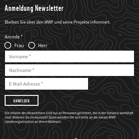
Anmeldung Newsletter
Bleiben Sie über den WWF und seine Projekte informiert.
Web2Case
Fieldset
anrede_name
Anrede
Infofelder
Frau
Herr
Vorname
Nachname
E-
Mailadresse
E-
Mail
Adresse
Ich
möchte,
dass
der
WWF
Die Inhalte des Newsletters sind nur an Personen gerichtet, die in der Schweiz wohnhaft
mich
sind. Wohnen Sie im Ausland? Dann wenden Sie sich bitte an die lokale WWF-
über
seine
Länderorganisation an Ihrem Wohnort.
Projekte
informiert.