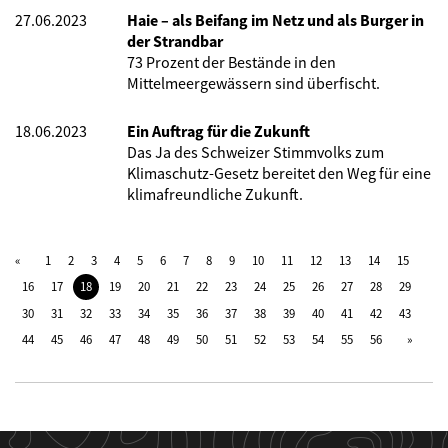
27.06.2023
Haie – als Beifang im Netz und als Burger in
der Strandbar
73 Prozent der Bestände in den
Mittelmeergewässern sind überfischt.
18.06.2023
Ein Auftrag für die Zukunft
Das Ja des Schweizer Stimmvolks zum
Klimaschutz-Gesetz bereitet den Weg für eine
klimafreundliche Zukunft.
1
2
3
4
5
6
7
8
9
10
11
12
13
14
15
16
17
18
19
20
21
22
23
24
25
26
27
28
29
30
31
32
33
34
35
36
37
38
39
40
41
42
43
44
45
46
47
48
49
50
51
52
53
54
55
56