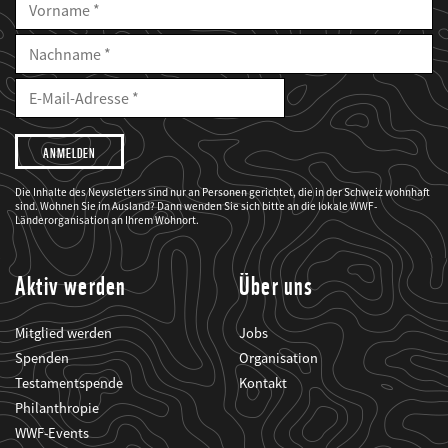
Vorname
Nachname
E-
Mailadresse
E-
Mail
Adresse
Ich
möchte,
dass
der
WWF
Die Inhalte des Newsletters sind nur an Personen gerichtet, die in der Schweiz wohnhaft
mich
sind. Wohnen Sie im Ausland? Dann wenden Sie sich bitte an die lokale WWF-
über
seine
Länderorganisation an Ihrem Wohnort.
Projekte
informiert.
Aktiv werden
Über uns
Mitglied werden
Jobs
Spenden
Organisation
Testamentspende
Kontakt
Philanthropie
WWF-Events