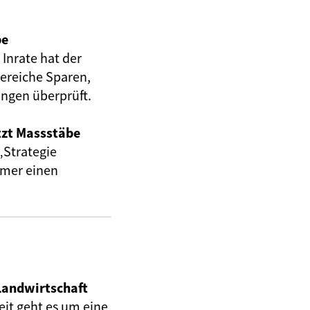
pe
nrate hat der
ereiche Sparen,
ungen überprüft.
etzt Massstäbe
„Strategie
mmer einen
 Landwirtschaft
it geht es um eine