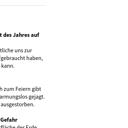
t des Jahres auf
liche uns zur
fgebraucht haben,
 kann.
ch zum Feiern gibt
barmungslos gejagt.
 ausgestorben.
 Gefahr
fläche der Erde