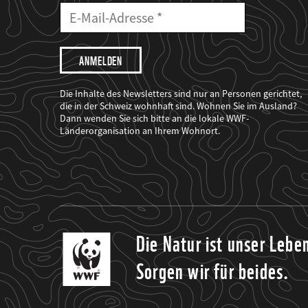
E-
Mailadresse
E-
Mail
Adresse
Ich
möchte,
dass
der
WWF
Die Inhalte des Newsletters sind nur an Personen gerichtet,
mich
die in der Schweiz wohnhaft sind. Wohnen Sie im Ausland?
über
Dann wenden Sie sich bitte an die lokale WWF-
seine
Projekte
Länderorganisation an Ihrem Wohnort.
informiert.
Die Natur ist unser Lebe
Sorgen wir für beides.