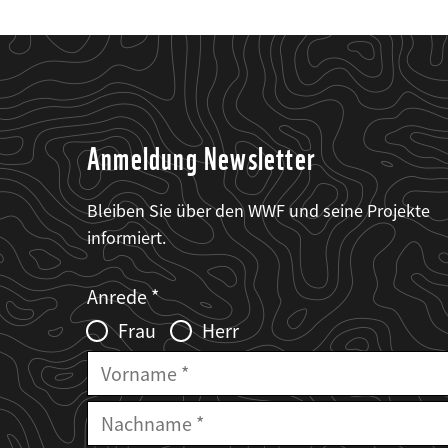
Anmeldung Newsletter
Bleiben Sie über den WWF und seine Projekte
informiert.
Web2Case
Fieldset
anrede_name
Anrede
Infofelder
Frau
Herr
Vorname
Nachname