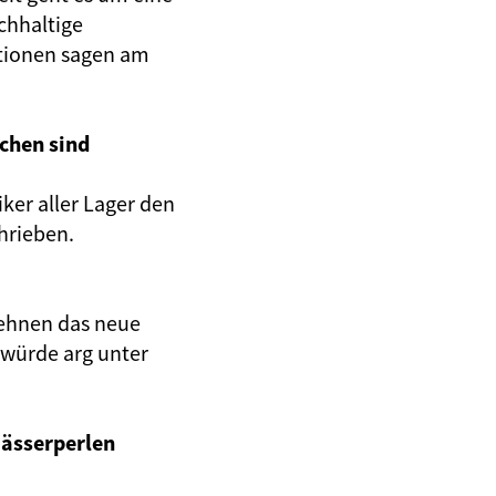
chhaltige
tionen sagen am
chen sind
iker aller Lager den
hrieben.
lehnen das neue
 würde arg unter
ässerperlen