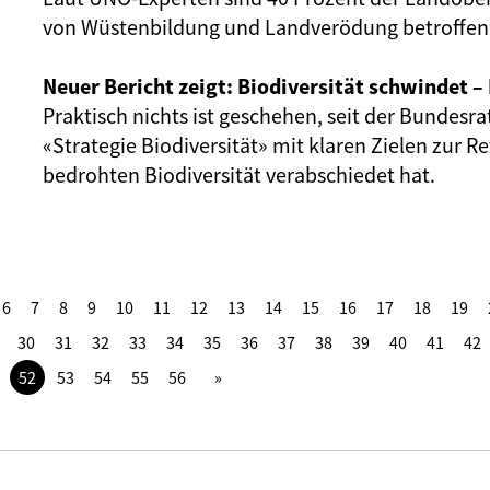
von Wüstenbildung und Landverödung betroffen 
Neuer Bericht zeigt: Biodiversität schwindet –
Praktisch nichts ist geschehen, seit der Bundesra
«Strategie Biodiversität» mit klaren Zielen zur R
bedrohten Biodiversität verabschiedet hat.
6
7
8
9
10
11
12
13
14
15
16
17
18
19
30
31
32
33
34
35
36
37
38
39
40
41
42
52
53
54
55
56