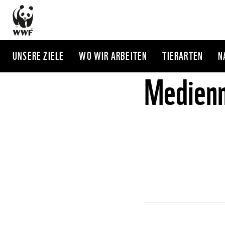
Direkt
zum
Inhalt
UNSERE ZIELE
WO WIR ARBEITEN
TIERARTEN
N
Medienm