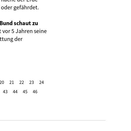
oder gefährdet.
 Bund schaut zu
t vor 5 Jahren seine
ettung der
20
21
22
23
24
43
44
45
46