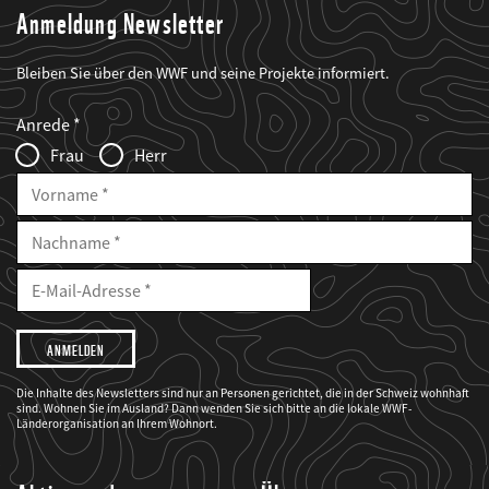
Anmeldung Newsletter
Bleiben Sie über den WWF und seine Projekte informiert.
Web2Case
Fieldset
anrede_name
Anrede
Infofelder
Frau
Herr
Vorname
Nachname
E-
Mailadresse
E-
Mail
Adresse
Ich
möchte,
dass
der
WWF
Die Inhalte des Newsletters sind nur an Personen gerichtet, die in der Schweiz wohnhaft
mich
sind. Wohnen Sie im Ausland? Dann wenden Sie sich bitte an die lokale WWF-
über
seine
Länderorganisation an Ihrem Wohnort.
Projekte
informiert.