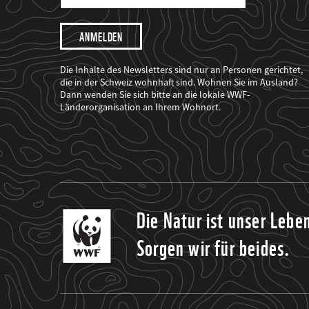
Mail
Adresse
Ich
möchte,
dass
der
WWF
Die Inhalte des Newsletters sind nur an Personen gerichtet,
mich
die in der Schweiz wohnhaft sind. Wohnen Sie im Ausland?
über
Dann wenden Sie sich bitte an die lokale WWF-
seine
Projekte
Länderorganisation an Ihrem Wohnort.
informiert.
Die Natur ist unser Lebe
Sorgen wir für beides.