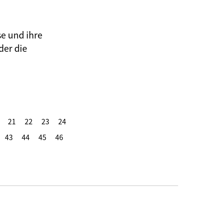
se und ihre
der die
21
22
23
24
43
44
45
46