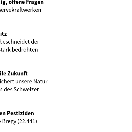
ig, offene Fragen
servekraftwerken
utz
beschneidet der
stark bedrohten
ile Zukunft
eichert unsere Natur
en des Schweizer
en Pestiziden
e Bregy (22.441)