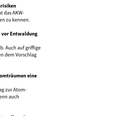
risiken
at das AKW-
gen zu kennen.
z vor Entwaldung
. Auch auf griffige
en dem Vorschlag
Atomträumen eine
ag zur Atom-
wenn auch