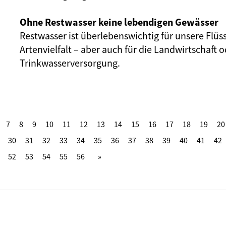
Ohne Restwasser keine lebendigen Gewässer
Restwasser ist überlebenswichtig für unsere Flüs
Artenvielfalt – aber auch für die Landwirtschaft o
Trinkwasserversorgung.
7
8
9
10
11
12
13
14
15
16
17
18
19
20
30
31
32
33
34
35
36
37
38
39
40
41
42
52
53
54
55
56