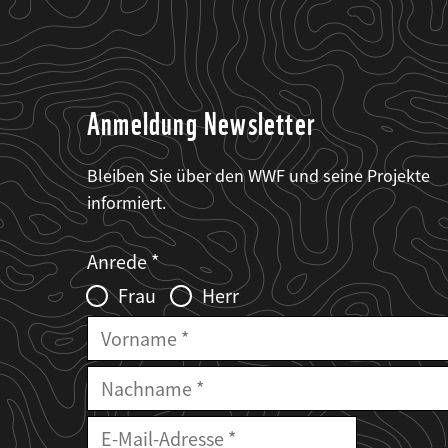
Anmeldung Newsletter
Bleiben Sie über den WWF und seine Projekte
informiert.
Web2Case
Fieldset
anrede_name
Anrede
Infofelder
Frau
Herr
Vorname
Nachname
E-
Mailadresse
E-