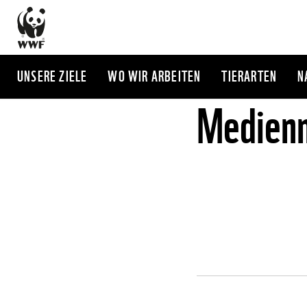
Direkt
zum
Inhalt
UNSERE ZIELE
WO WIR ARBEITEN
TIERARTEN
N
Medienm