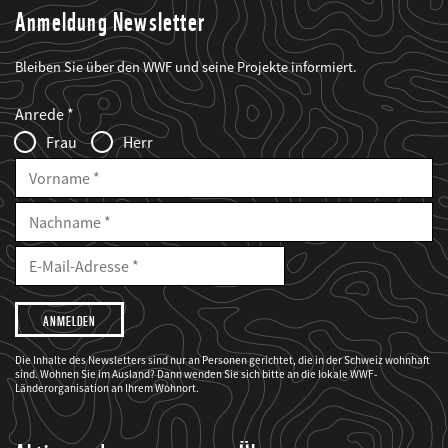
Anmeldung Newsletter
Bleiben Sie über den WWF und seine Projekte informiert.
Web2Case
Fieldset
anrede_name
Anrede
Infofelder
Frau
Herr
Vorname
Nachname
E-
Mailadresse
E-
Mail
Adresse
Ich
möchte,
dass
der
WWF
Die Inhalte des Newsletters sind nur an Personen gerichtet, die in der Schweiz wohnhaft
mich
sind. Wohnen Sie im Ausland? Dann wenden Sie sich bitte an die lokale WWF-
über
seine
Länderorganisation an Ihrem Wohnort.
Projekte
informiert.