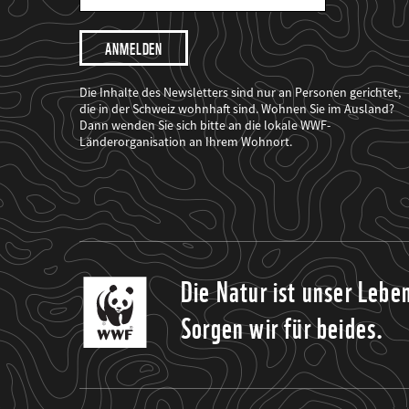
Mail
Adresse
Ich
möchte,
dass
der
WWF
Die Inhalte des Newsletters sind nur an Personen gerichtet,
mich
die in der Schweiz wohnhaft sind. Wohnen Sie im Ausland?
über
Dann wenden Sie sich bitte an die lokale WWF-
seine
Projekte
Länderorganisation an Ihrem Wohnort.
informiert.
Die Natur ist unser Lebe
Sorgen wir für beides.