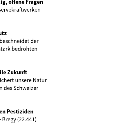
ig, offene Fragen
servekraftwerken
utz
beschneidet der
stark bedrohten
ile Zukunft
eichert unsere Natur
en des Schweizer
en Pestiziden
e Bregy (22.441)