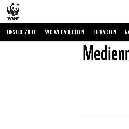
Direkt
zum
Inhalt
UNSERE ZIELE
WO WIR ARBEITEN
TIERARTEN
N
Medienm