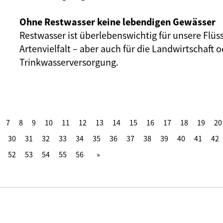
Ohne Restwasser keine lebendigen Gewässer
Restwasser ist überlebenswichtig für unsere Flüs
Artenvielfalt – aber auch für die Landwirtschaft o
Trinkwasserversorgung.
7
8
9
10
11
12
13
14
15
16
17
18
19
20
30
31
32
33
34
35
36
37
38
39
40
41
42
52
53
54
55
56