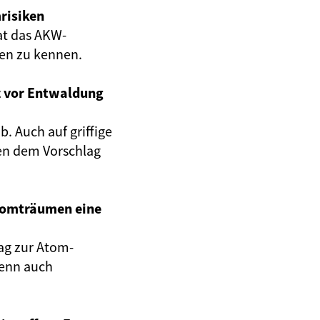
risiken
at das AKW-
gen zu kennen.
z vor Entwaldung
. Auch auf griffige
en dem Vorschlag
Atomträumen eine
ag zur Atom-
wenn auch