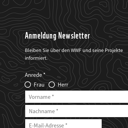
Anmeldung Newsletter
Bleiben Sie über den WWF und seine Projekte
informiert.
Web2Case
Fieldset
anrede_name
Anrede
Infofelder
Frau
Herr
Vorname
Nachname
E-
Mailadresse
E-