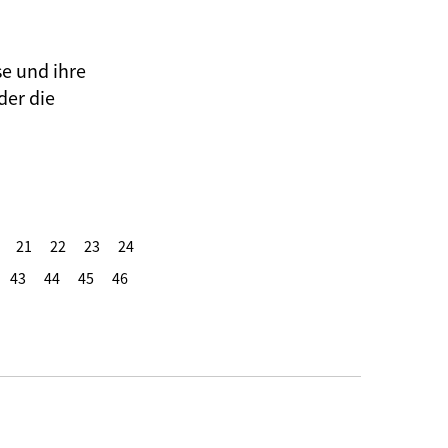
se und ihre
der die
21
22
23
24
43
44
45
46