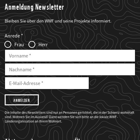
Anmeldung Newsletter
Bleiben Sie über den WWF und seine Projekte informiert.
Web2Case
Fieldset
anrede_name
Anrede
Infofelder
Frau
Herr
Vorname
Nachname
E-
Mailadresse
E-
Mail
Adresse
Ich
möchte,
dass
der
WWF
Die Inhalte des Newsletters sind nur an Personen gerichtet, die in der Schweiz wohnhaft
mich
sind. Wohnen Sie im Ausland? Dann wenden Sie sich bitte an die lokale WWF-
über
seine
Länderorganisation an Ihrem Wohnort.
Projekte
informiert.