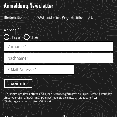
Anmeldung Newsletter
Bleiben Sie über den WWF und seine Projekte informiert.
Web2Case
Fieldset
anrede_name
Anrede
Infofelder
Frau
Herr
Vorname
Nachname
E-
Mailadresse
E-
Mail
Adresse
Ich
möchte,
dass
der
WWF
Die Inhalte des Newsletters sind nur an Personen gerichtet, die in der Schweiz wohnhaft
mich
sind. Wohnen Sie im Ausland? Dann wenden Sie sich bitte an die lokale WWF-
über
seine
Länderorganisation an Ihrem Wohnort.
Projekte
informiert.