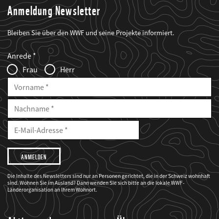
Anmeldung Newsletter
Bleiben Sie über den WWF und seine Projekte informiert.
Web2Case
Fieldset
anrede_name
Anrede
Infofelder
Frau
Herr
Vorname
Nachname
E-
Mailadresse
E-
Mail
Adresse
Ich
möchte,
dass
der
WWF
Die Inhalte des Newsletters sind nur an Personen gerichtet, die in der Schweiz wohnhaft
mich
sind. Wohnen Sie im Ausland? Dann wenden Sie sich bitte an die lokale WWF-
über
seine
Länderorganisation an Ihrem Wohnort.
Projekte
informiert.