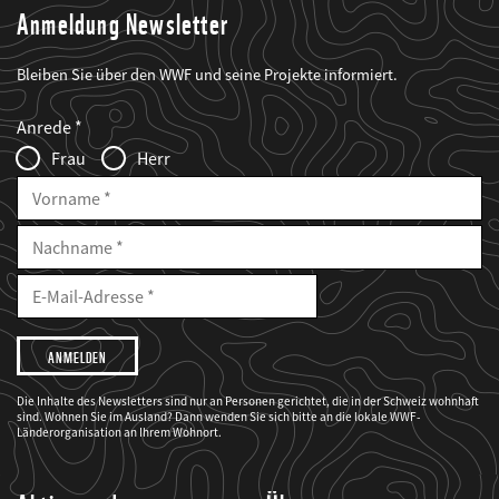
Anmeldung Newsletter
Bleiben Sie über den WWF und seine Projekte informiert.
Web2Case
Fieldset
anrede_name
Anrede
Infofelder
Frau
Herr
Vorname
Nachname
E-
Mailadresse
E-
Mail
Adresse
Ich
möchte,
dass
der
WWF
Die Inhalte des Newsletters sind nur an Personen gerichtet, die in der Schweiz wohnhaft
mich
sind. Wohnen Sie im Ausland? Dann wenden Sie sich bitte an die lokale WWF-
über
seine
Länderorganisation an Ihrem Wohnort.
Projekte
informiert.