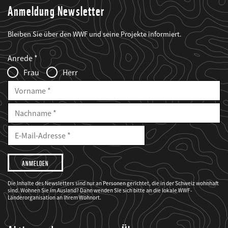
Anmeldung Newsletter
Bleiben Sie über den WWF und seine Projekte informiert.
Web2Case
Fieldset
anrede_name
Anrede
Infofelder
Frau
Herr
Vorname
Nachname
E-
Mailadresse
E-
Mail
Adresse
Ich
möchte,
dass
der
WWF
Die Inhalte des Newsletters sind nur an Personen gerichtet, die in der Schweiz wohnhaft
mich
sind. Wohnen Sie im Ausland? Dann wenden Sie sich bitte an die lokale WWF-
über
seine
Länderorganisation an Ihrem Wohnort.
Projekte
informiert.