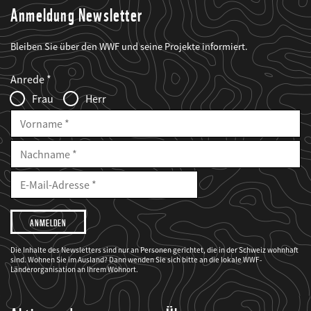
Anmeldung Newsletter
Bleiben Sie über den WWF und seine Projekte informiert.
Web2Case
Fieldset
anrede_name
Anrede
Infofelder
Frau
Herr
Vorname
Nachname
E-
Mailadresse
E-
Mail
Adresse
Ich
möchte,
dass
der
WWF
Die Inhalte des Newsletters sind nur an Personen gerichtet, die in der Schweiz wohnhaft
mich
sind. Wohnen Sie im Ausland? Dann wenden Sie sich bitte an die lokale WWF-
über
seine
Länderorganisation an Ihrem Wohnort.
Projekte
informiert.