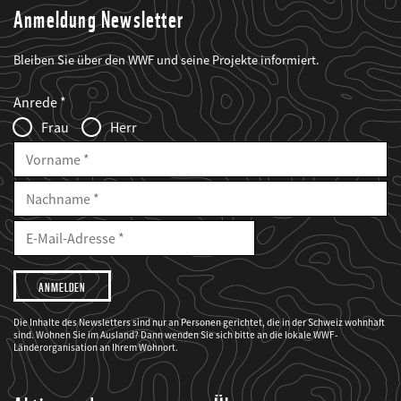
Anmeldung Newsletter
Bleiben Sie über den WWF und seine Projekte informiert.
Web2Case
Fieldset
anrede_name
Anrede
Infofelder
Frau
Herr
Vorname
Nachname
E-
Mailadresse
E-
Mail
Adresse
Ich
möchte,
dass
der
WWF
Die Inhalte des Newsletters sind nur an Personen gerichtet, die in der Schweiz wohnhaft
mich
sind. Wohnen Sie im Ausland? Dann wenden Sie sich bitte an die lokale WWF-
über
seine
Länderorganisation an Ihrem Wohnort.
Projekte
informiert.