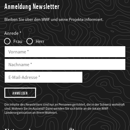
Anmeldung Newsletter
Bleiben Sie über den WWF und seine Projekte informiert.
Web2Case
Fieldset
anrede_name
Anrede
Infofelder
Frau
Herr
Vorname
Nachname
E-
Mailadresse
E-
Mail
Adresse
Ich
möchte,
dass
der
WWF
Die Inhalte des Newsletters sind nur an Personen gerichtet, die in der Schweiz wohnhaft
mich
sind. Wohnen Sie im Ausland? Dann wenden Sie sich bitte an die lokale WWF-
über
seine
Länderorganisation an Ihrem Wohnort.
Projekte
informiert.