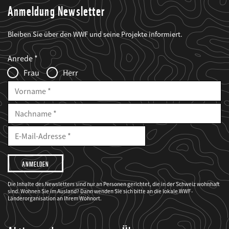
Anmeldung Newsletter
Bleiben Sie über den WWF und seine Projekte informiert.
Web2Case
Fieldset
anrede_name
Anrede
Infofelder
Frau
Herr
Vorname
Nachname
E-
Mailadresse
E-
Mail
Adresse
Ich
möchte,
dass
der
WWF
Die Inhalte des Newsletters sind nur an Personen gerichtet, die in der Schweiz wohnhaft
mich
sind. Wohnen Sie im Ausland? Dann wenden Sie sich bitte an die lokale WWF-
über
seine
Länderorganisation an Ihrem Wohnort.
Projekte
informiert.