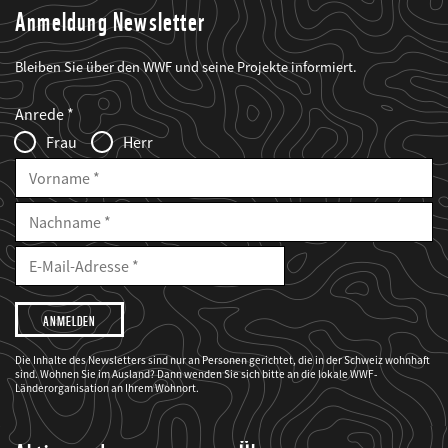
Anmeldung Newsletter
Bleiben Sie über den WWF und seine Projekte informiert.
Web2Case
Fieldset
anrede_name
Anrede
Infofelder
Frau
Herr
Vorname
Nachname
E-
Mailadresse
E-
Mail
Adresse
Ich
möchte,
dass
der
WWF
Die Inhalte des Newsletters sind nur an Personen gerichtet, die in der Schweiz wohnhaft
mich
sind. Wohnen Sie im Ausland? Dann wenden Sie sich bitte an die lokale WWF-
über
seine
Länderorganisation an Ihrem Wohnort.
Projekte
informiert.