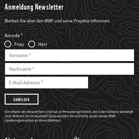
Anmeldung Newsletter
Bleiben Sie über den WWF und seine Projekte informiert.
Web2Case
Fieldset
anrede_name
Anrede
Infofelder
Frau
Herr
Vorname
Nachname
E-
Mailadresse
E-
Mail
Adresse
Ich
möchte,
dass
der
WWF
Die Inhalte des Newsletters sind nur an Personen gerichtet, die in der Schweiz wohnhaft
mich
sind. Wohnen Sie im Ausland? Dann wenden Sie sich bitte an die lokale WWF-
über
seine
Länderorganisation an Ihrem Wohnort.
Projekte
informiert.