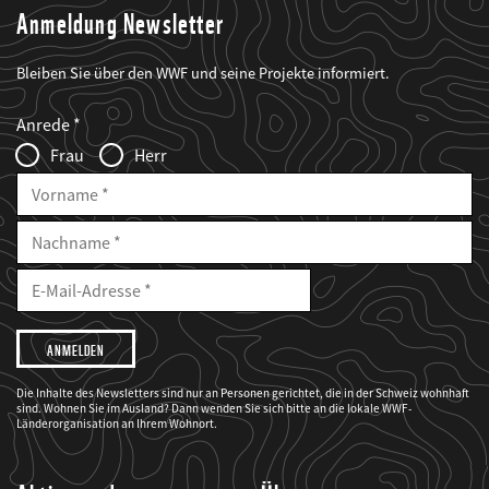
Anmeldung Newsletter
Bleiben Sie über den WWF und seine Projekte informiert.
Web2Case
Fieldset
anrede_name
Anrede
Infofelder
Frau
Herr
Vorname
Nachname
E-
Mailadresse
E-
Mail
Adresse
Ich
möchte,
dass
der
WWF
Die Inhalte des Newsletters sind nur an Personen gerichtet, die in der Schweiz wohnhaft
mich
sind. Wohnen Sie im Ausland? Dann wenden Sie sich bitte an die lokale WWF-
über
seine
Länderorganisation an Ihrem Wohnort.
Projekte
informiert.