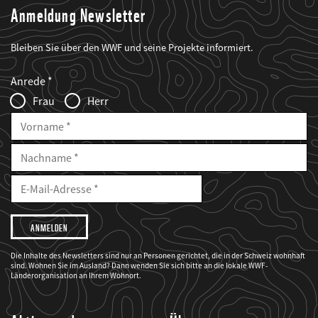
Anmeldung Newsletter
Bleiben Sie über den WWF und seine Projekte informiert.
Web2Case
Fieldset
anrede_name
Anrede
Infofelder
Frau
Herr
Vorname
Nachname
E-
Mailadresse
E-
Mail
Adresse
Ich
möchte,
dass
der
WWF
Die Inhalte des Newsletters sind nur an Personen gerichtet, die in der Schweiz wohnhaft
mich
sind. Wohnen Sie im Ausland? Dann wenden Sie sich bitte an die lokale WWF-
über
seine
Länderorganisation an Ihrem Wohnort.
Projekte
informiert.