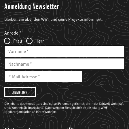
Anmeldung Newsletter
Bleiben Sie über den WWF und seine Projekte informiert.
Web2Case
Fieldset
anrede_name
Anrede
Infofelder
Frau
Herr
Vorname
Nachname
E-
Mailadresse
E-
Mail
Adresse
Ich
möchte,
dass
der
WWF
Die Inhalte des Newsletters sind nur an Personen gerichtet, die in der Schweiz wohnhaft
mich
sind. Wohnen Sie im Ausland? Dann wenden Sie sich bitte an die lokale WWF-
über
seine
Länderorganisation an Ihrem Wohnort.
Projekte
informiert.