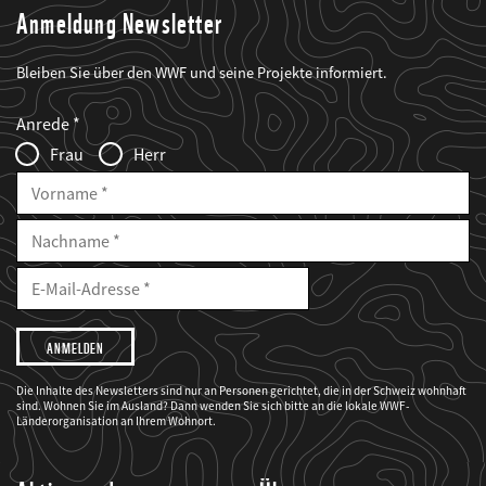
Anmeldung Newsletter
Bleiben Sie über den WWF und seine Projekte informiert.
Web2Case
Fieldset
anrede_name
Anrede
Infofelder
Frau
Herr
Vorname
Nachname
E-
Mailadresse
E-
Mail
Adresse
Ich
möchte,
dass
der
WWF
Die Inhalte des Newsletters sind nur an Personen gerichtet, die in der Schweiz wohnhaft
mich
sind. Wohnen Sie im Ausland? Dann wenden Sie sich bitte an die lokale WWF-
über
seine
Länderorganisation an Ihrem Wohnort.
Projekte
informiert.