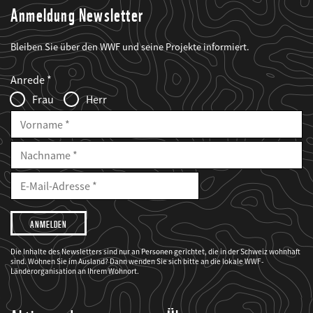
Anmeldung Newsletter
Bleiben Sie über den WWF und seine Projekte informiert.
Web2Case
Fieldset
anrede_name
Anrede
Infofelder
Frau
Herr
Vorname
Nachname
E-
Mailadresse
E-
Mail
Adresse
Ich
möchte,
dass
der
WWF
Die Inhalte des Newsletters sind nur an Personen gerichtet, die in der Schweiz wohnhaft
mich
sind. Wohnen Sie im Ausland? Dann wenden Sie sich bitte an die lokale WWF-
über
seine
Länderorganisation an Ihrem Wohnort.
Projekte
informiert.