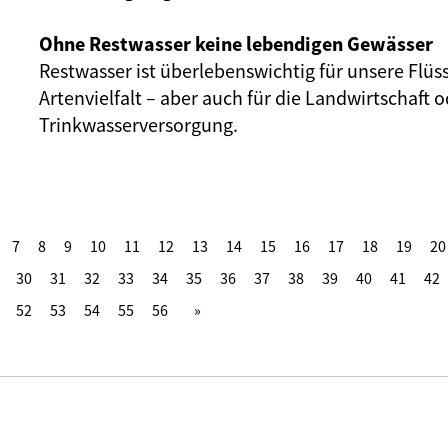
Ohne Restwasser keine lebendigen Gewässer
Restwasser ist überlebenswichtig für unsere Flüs
Artenvielfalt – aber auch für die Landwirtschaft o
Trinkwasserversorgung.
7
8
9
10
11
12
13
14
15
16
17
18
19
20
30
31
32
33
34
35
36
37
38
39
40
41
42
52
53
54
55
56