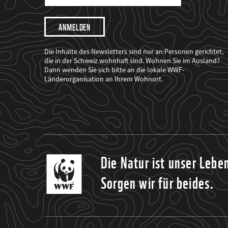
Mail
Adresse
Ich
möchte,
dass
der
WWF
Die Inhalte des Newsletters sind nur an Personen gerichtet,
mich
die in der Schweiz wohnhaft sind. Wohnen Sie im Ausland?
über
Dann wenden Sie sich bitte an die lokale WWF-
seine
Projekte
Länderorganisation an Ihrem Wohnort.
informiert.
Die Natur ist unser Lebe
Sorgen wir für beides.