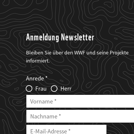
Anmeldung Newsletter
Bleiben Sie über den WWF und seine Projekte
informiert.
Web2Case
Fieldset
anrede_name
Anrede
Infofelder
Frau
Herr
Vorname
Nachname
E-
Mailadresse
E-