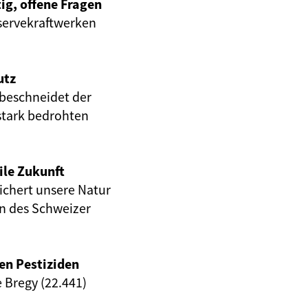
ig, offene Fragen
servekraftwerken
utz
beschneidet der
stark bedrohten
ile Zukunft
eichert unsere Natur
en des Schweizer
en Pestiziden
e Bregy (22.441)