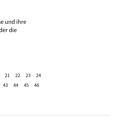
se und ihre
der die
21
22
23
24
43
44
45
46