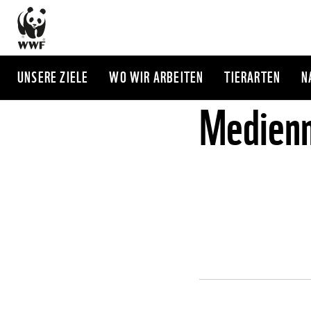
Direkt
zum
Inhalt
UNSERE ZIELE
WO WIR ARBEITEN
TIERARTEN
N
Medienm