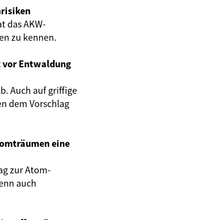
risiken
at das AKW-
gen zu kennen.
z vor Entwaldung
. Auch auf griffige
en dem Vorschlag
Atomträumen eine
ag zur Atom-
wenn auch