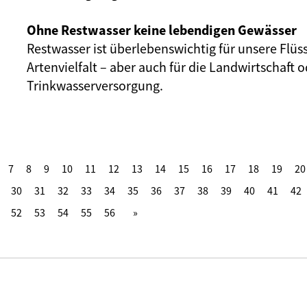
Ohne Restwasser keine lebendigen Gewässer
Restwasser ist überlebenswichtig für unsere Flüs
Artenvielfalt – aber auch für die Landwirtschaft o
Trinkwasserversorgung.
7
8
9
10
11
12
13
14
15
16
17
18
19
20
30
31
32
33
34
35
36
37
38
39
40
41
42
52
53
54
55
56