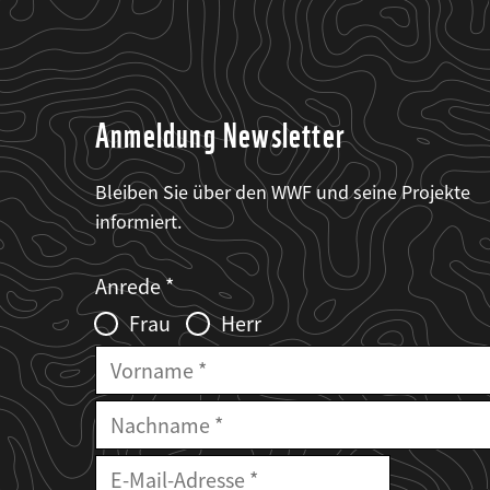
Anmeldung Newsletter
Bleiben Sie über den WWF und seine Projekte
informiert.
Web2Case
Fieldset
anrede_name
Anrede
Infofelder
Frau
Herr
Vorname
Nachname
E-
Mailadresse
E-