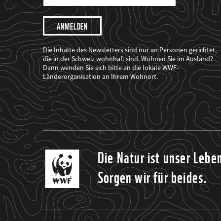
Mail
Adresse
Ich
möchte,
dass
der
WWF
Die Inhalte des Newsletters sind nur an Personen gerichtet,
mich
die in der Schweiz wohnhaft sind. Wohnen Sie im Ausland?
über
Dann wenden Sie sich bitte an die lokale WWF-
seine
Projekte
Länderorganisation an Ihrem Wohnort.
informiert.
Die Natur ist unser Lebe
Sorgen wir für beides.