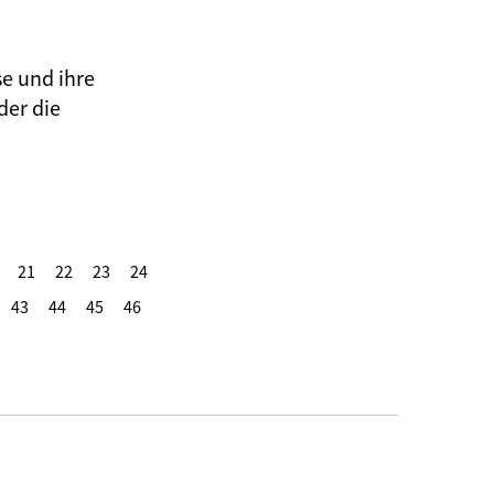
se und ihre
der die
21
22
23
24
43
44
45
46