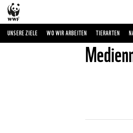
Direkt
zum
Inhalt
UNSERE ZIELE
WO WIR ARBEITEN
TIERARTEN
N
Medienm