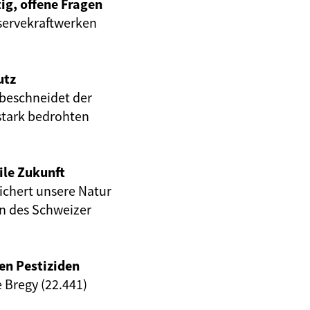
ig, offene Fragen
servekraftwerken
utz
beschneidet der
stark bedrohten
ile Zukunft
eichert unsere Natur
en des Schweizer
en Pestiziden
e Bregy (22.441)