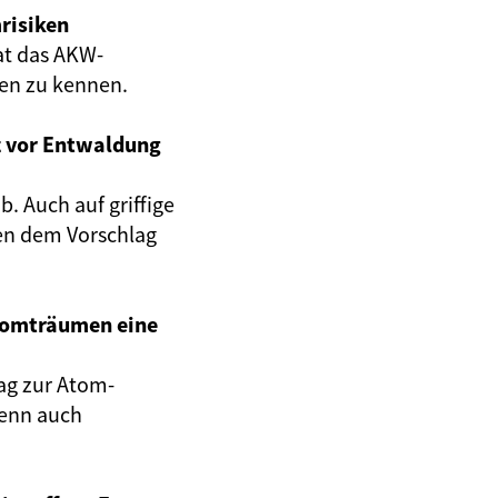
risiken
at das AKW-
gen zu kennen.
z vor Entwaldung
. Auch auf griffige
en dem Vorschlag
Atomträumen eine
ag zur Atom-
wenn auch