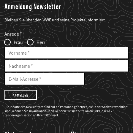
Anmeldung Newsletter
Bleiben Sie über den WWF und seine Projekte informiert.
Web2Case
Fieldset
anrede_name
Anrede
Infofelder
Frau
Herr
Vorname
Nachname
E-
Mailadresse
E-
Mail
Adresse
Ich
möchte,
dass
der
WWF
Die Inhalte des Newsletters sind nur an Personen gerichtet, die in der Schweiz wohnhaft
mich
sind. Wohnen Sie im Ausland? Dann wenden Sie sich bitte an die lokale WWF-
über
seine
Länderorganisation an Ihrem Wohnort.
Projekte
informiert.