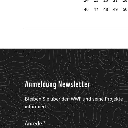
24
25
26
27
28
46
47
48
49
50
Anmeldung Newsletter
Bleiben Sie über den WWF und seine Projekte
informiert.
Web2Case
Fieldset
anrede_name
Anrede
Infofelder