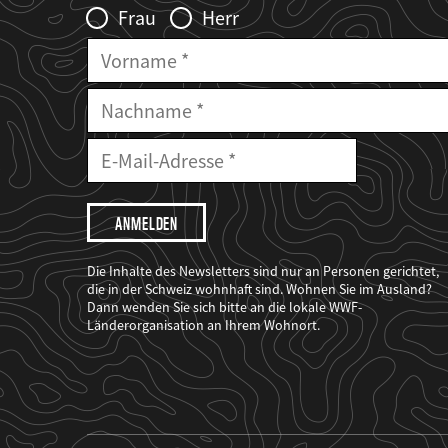
Frau
Herr
Vorname
Nachname
E-
Mailadresse
E-
Mail
Adresse
Ich
möchte,
dass
der
WWF
Die Inhalte des Newsletters sind nur an Personen gerichtet,
mich
die in der Schweiz wohnhaft sind. Wohnen Sie im Ausland?
über
Dann wenden Sie sich bitte an die lokale WWF-
seine
Projekte
Länderorganisation an Ihrem Wohnort.
informiert.