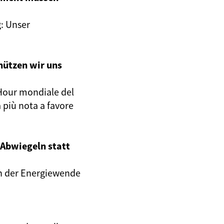
g: Unser
hützen wir uns
h Hour mondiale del
 più nota a favore
Abwiegeln statt
an der Energiewende