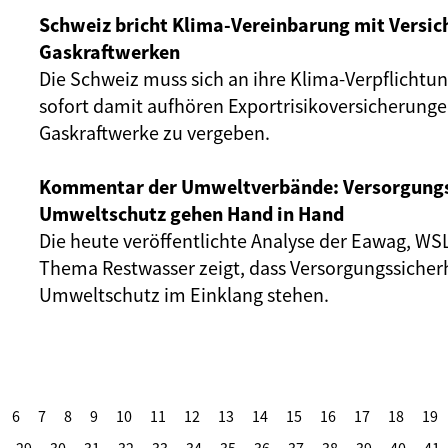
Schweiz bricht Klima-Vereinbarung mit Versi
Gaskraftwerken
Die Schweiz muss sich an ihre Klima-Verpflichtu
sofort damit aufhören Exportrisikoversicherunge
Gaskraftwerke zu vergeben.
Kommentar der Umweltverbände: Versorgungs
Umweltschutz gehen Hand in Hand
Die heute veröffentlichte Analyse der Eawag, W
Thema Restwasser zeigt, dass Versorgungssicher
Umweltschutz im Einklang stehen.
6
7
8
9
10
11
12
13
14
15
16
17
18
19