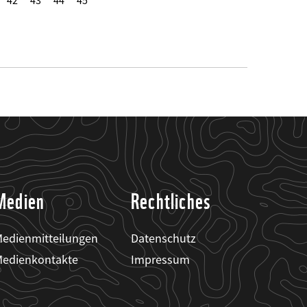
42
43
44
45
Medien
Rechtliches
edienmitteilungen
Datenschutz
edienkontakte
Impressum