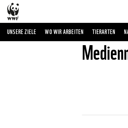
Direkt
zum
Inhalt
UNSERE ZIELE
WO WIR ARBEITEN
TIERARTEN
N
Medienm