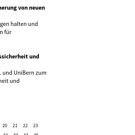
cherung von neuen
ngen halten und
n für
sicherheit und
SL und UniBern
zum
heit und
20
21
22
23