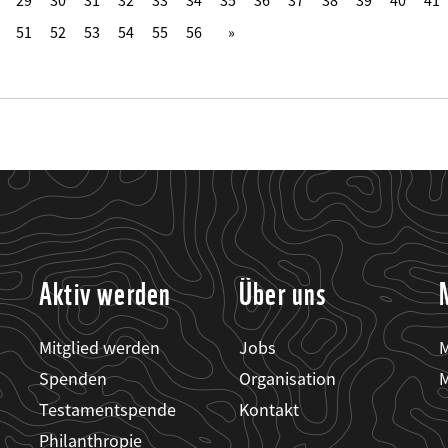
29
30
31
32
33
34
35
36
37
38
39
40
41
51
52
53
54
55
56
Aktiv werden
Über uns
Mitglied werden
Jobs
M
Spenden
Organisation
M
Testamentspende
Kontakt
Philanthropie