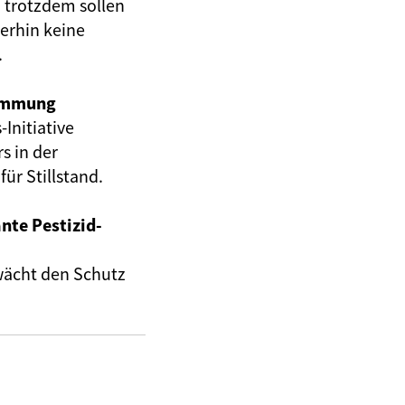
– trotzdem sollen
terhin keine
.
immung
Initiative
s in der
für Stillstand.
nte Pestizid-
hwächt den Schutz