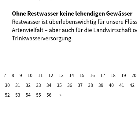
Ohne Restwasser keine lebendigen Gewässer
Restwasser ist überlebenswichtig für unsere Flüs
Artenvielfalt – aber auch für die Landwirtschaft o
Trinkwasserversorgung.
7
8
9
10
11
12
13
14
15
16
17
18
19
20
30
31
32
33
34
35
36
37
38
39
40
41
42
52
53
54
55
56