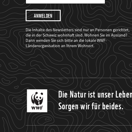
Mail
Adresse
Ich
möchte,
dass
der
WWF
Die Inhalte des Newsletters sind nur an Personen gerichtet,
mich
die in der Schweiz wohnhaft sind. Wohnen Sie im Ausland?
über
Dann wenden Sie sich bitte an die lokale WWF-
seine
Projekte
Länderorganisation an Ihrem Wohnort.
informiert.
Die Natur ist unser Lebe
Sorgen wir für beides.