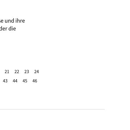
se und ihre
der die
21
22
23
24
43
44
45
46