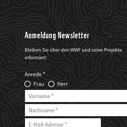
Anmeldung Newsletter
Bleiben Sie über den WWF und seine Projekte
informiert.
Web2Case
Fieldset
anrede_name
Anrede
Infofelder
Frau
Herr
Vorname
Nachname
E-
Mailadresse
E-