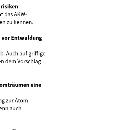
risiken
at das AKW-
gen zu kennen.
z vor Entwaldung
. Auch auf griffige
en dem Vorschlag
Atomträumen eine
ag zur Atom-
wenn auch