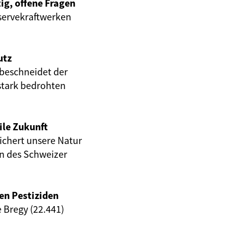
ig, offene Fragen
servekraftwerken
utz
beschneidet der
stark bedrohten
ile Zukunft
eichert unsere Natur
en des Schweizer
en Pestiziden
e Bregy (22.441)