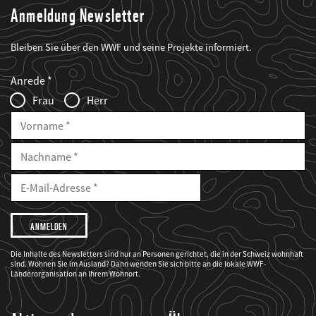
Anmeldung Newsletter
Bleiben Sie über den WWF und seine Projekte informiert.
Web2Case
Fieldset
anrede_name
Anrede
Infofelder
Frau
Herr
Vorname
Nachname
E-
Mailadresse
E-
Mail
Adresse
Ich
möchte,
dass
der
WWF
Die Inhalte des Newsletters sind nur an Personen gerichtet, die in der Schweiz wohnhaft
mich
sind. Wohnen Sie im Ausland? Dann wenden Sie sich bitte an die lokale WWF-
über
seine
Länderorganisation an Ihrem Wohnort.
Projekte
informiert.