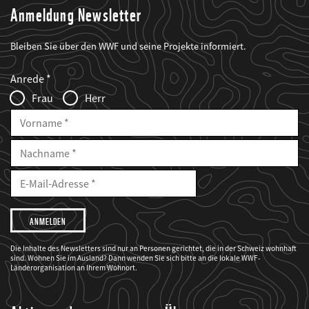
Anmeldung Newsletter
Bleiben Sie über den WWF und seine Projekte informiert.
Web2Case
Fieldset
anrede_name
Anrede
Infofelder
Frau
Herr
Vorname
Nachname
E-
Mailadresse
E-
Mail
Adresse
Ich
möchte,
dass
der
WWF
Die Inhalte des Newsletters sind nur an Personen gerichtet, die in der Schweiz wohnhaft
mich
sind. Wohnen Sie im Ausland? Dann wenden Sie sich bitte an die lokale WWF-
über
seine
Länderorganisation an Ihrem Wohnort.
Projekte
informiert.