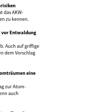
risiken
at das AKW-
gen zu kennen.
z vor Entwaldung
. Auch auf griffige
en dem Vorschlag
Atomträumen eine
ag zur Atom-
wenn auch