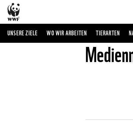
Direkt
zum
Inhalt
UNSERE ZIELE
WO WIR ARBEITEN
TIERARTEN
N
Medienm