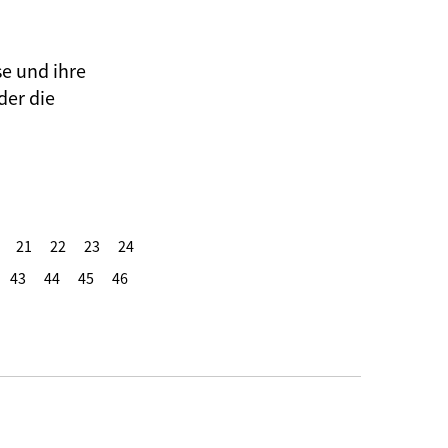
se und ihre
der die
21
22
23
24
43
44
45
46