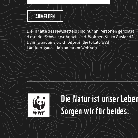
Mail
Adresse
Ich
möchte,
dass
der
WWF
Die Inhalte des Newsletters sind nur an Personen gerichtet,
mich
die in der Schweiz wohnhaft sind. Wohnen Sie im Ausland?
über
Dann wenden Sie sich bitte an die lokale WWF-
seine
Projekte
Länderorganisation an Ihrem Wohnort.
informiert.
Die Natur ist unser Lebe
Sorgen wir für beides.