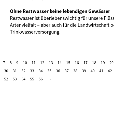
Ohne Restwasser keine lebendigen Gewässer
Restwasser ist überlebenswichtig für unsere Flüs
Artenvielfalt – aber auch für die Landwirtschaft o
Trinkwasserversorgung.
7
8
9
10
11
12
13
14
15
16
17
18
19
20
30
31
32
33
34
35
36
37
38
39
40
41
42
52
53
54
55
56