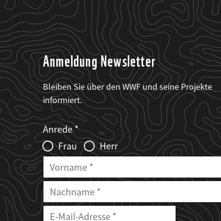
Anmeldung Newsletter
Bleiben Sie über den WWF und seine Projekte
informiert.
Web2Case
Fieldset
anrede_name
Anrede
Infofelder
Frau
Herr
Vorname
Nachname
E-
Mailadresse
E-