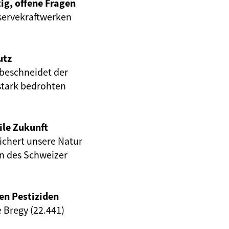
ig, offene Fragen
servekraftwerken
utz
beschneidet der
stark bedrohten
ile Zukunft
eichert unsere Natur
en des Schweizer
en Pestiziden
e Bregy (22.441)