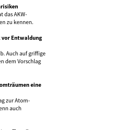
risiken
at das AKW-
gen zu kennen.
z vor Entwaldung
. Auch auf griffige
en dem Vorschlag
Atomträumen eine
ag zur Atom-
wenn auch