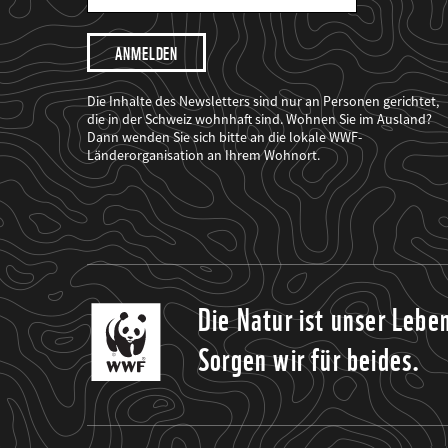
Mail
Adresse
Ich
möchte,
dass
der
WWF
Die Inhalte des Newsletters sind nur an Personen gerichtet,
mich
die in der Schweiz wohnhaft sind. Wohnen Sie im Ausland?
über
Dann wenden Sie sich bitte an die lokale WWF-
seine
Projekte
Länderorganisation an Ihrem Wohnort.
informiert.
Die Natur ist unser Lebe
Sorgen wir für beides.