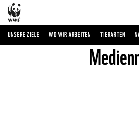
Direkt
zum
Inhalt
UNSERE ZIELE
WO WIR ARBEITEN
TIERARTEN
N
Medienm