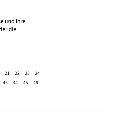
se und ihre
der die
21
22
23
24
43
44
45
46