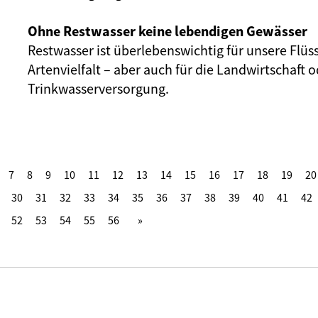
Ohne Restwasser keine lebendigen Gewässer
Restwasser ist überlebenswichtig für unsere Flüs
Artenvielfalt – aber auch für die Landwirtschaft o
Trinkwasserversorgung.
7
8
9
10
11
12
13
14
15
16
17
18
19
20
30
31
32
33
34
35
36
37
38
39
40
41
42
52
53
54
55
56