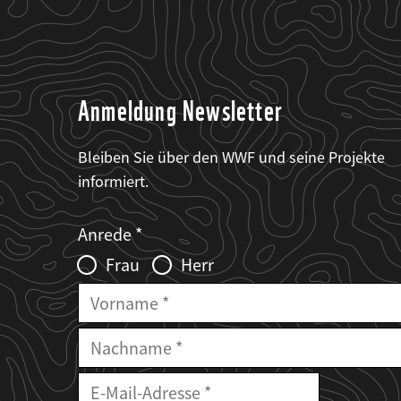
Anmeldung Newsletter
Bleiben Sie über den WWF und seine Projekte
informiert.
Web2Case
Fieldset
anrede_name
Anrede
Infofelder
Frau
Herr
Vorname
Nachname
E-
Mailadresse
E-