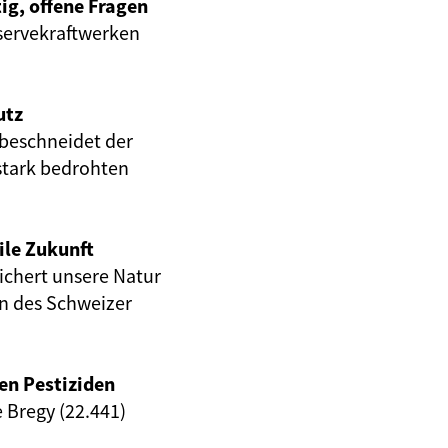
ig, offene Fragen
servekraftwerken
utz
beschneidet der
stark bedrohten
ile Zukunft
eichert unsere Natur
en des Schweizer
en Pestiziden
e Bregy (22.441)