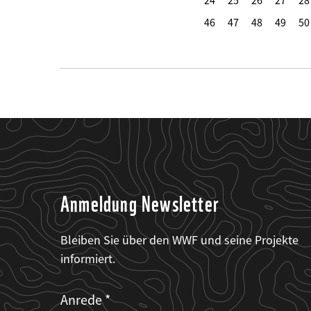
24
25
26
27
28
46
47
48
49
50
Anmeldung Newsletter
Bleiben Sie über den WWF und seine Projekte
informiert.
Web2Case
Fieldset
anrede_name
Anrede
Infofelder