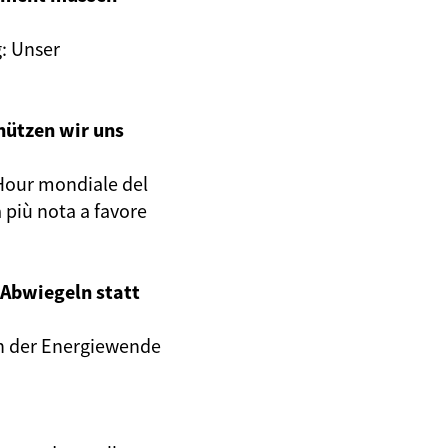
g: Unser
hützen wir uns
h Hour mondiale del
 più nota a favore
Abwiegeln statt
an der Energiewende