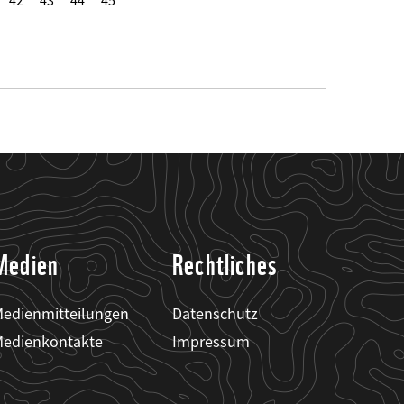
42
43
44
45
Medien
Rechtliches
edienmitteilungen
Datenschutz
edienkontakte
Impressum