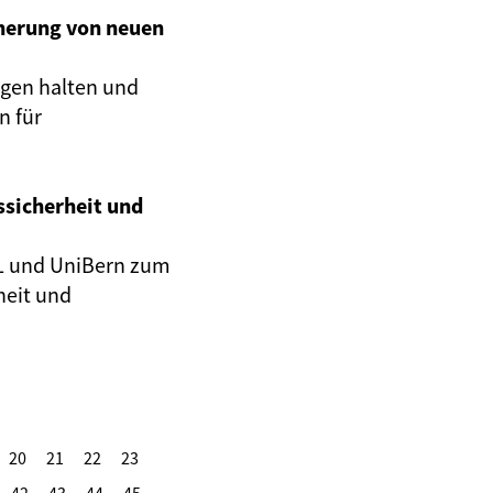
cherung von neuen
ngen halten und
n für
sicherheit und
SL und UniBern
zum
heit und
20
21
22
23