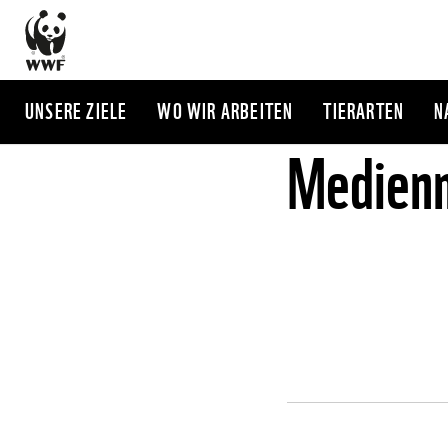
Direkt
zum
Inhalt
UNSERE ZIELE
WO WIR ARBEITEN
TIERARTEN
N
Medienm