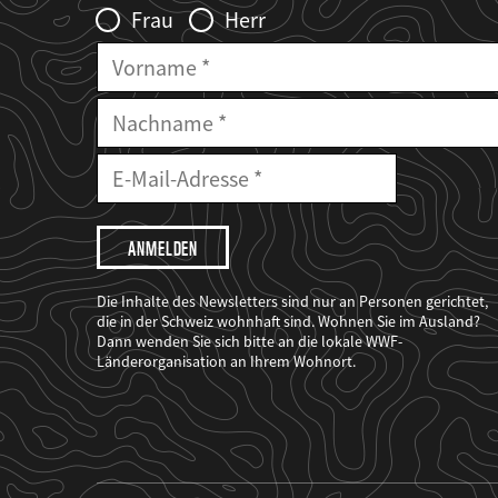
Frau
Herr
Vorname
Nachname
E-
Mailadresse
E-
Mail
Adresse
Ich
möchte,
dass
der
WWF
Die Inhalte des Newsletters sind nur an Personen gerichtet,
mich
die in der Schweiz wohnhaft sind. Wohnen Sie im Ausland?
über
Dann wenden Sie sich bitte an die lokale WWF-
seine
Projekte
Länderorganisation an Ihrem Wohnort.
informiert.