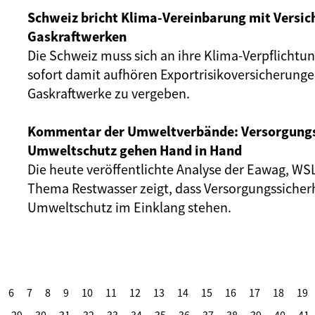
Schweiz bricht Klima-Vereinbarung mit Versi
Gaskraftwerken
Die Schweiz muss sich an ihre Klima-Verpflichtu
sofort damit aufhören Exportrisikoversicherunge
Gaskraftwerke zu vergeben.
Kommentar der Umweltverbände: Versorgungs
Umweltschutz gehen Hand in Hand
Die heute veröffentlichte Analyse der Eawag, W
Thema Restwasser zeigt, dass Versorgungssicher
Umweltschutz im Einklang stehen.
6
7
8
9
10
11
12
13
14
15
16
17
18
19