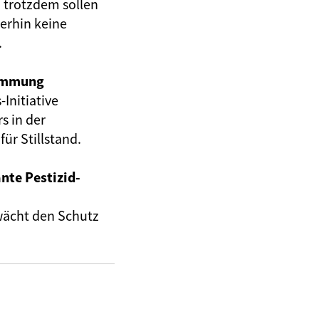
– trotzdem sollen
terhin keine
.
immung
Initiative
s in der
für Stillstand.
nte Pestizid-
hwächt den Schutz