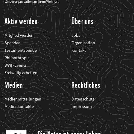
seine
Länderorganisation an Ihrem Wohnort.
Projekte
informiert.
Aktiv werden
Über uns
Mitglied werden
Jobs
Spenden
Organisation
Testamentspende
Kontakt
Philanthropie
WWF-Events
Freiwillig arbeiten
Medien
Rechtliches
Medienmitteilungen
Datenschutz
Medienkontakte
Impressum
Die Natur ist unser Leben.