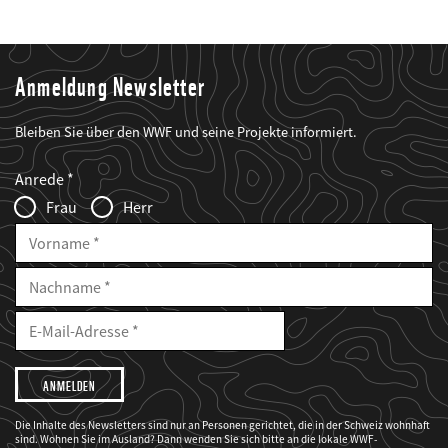
Anmeldung Newsletter
Bleiben Sie über den WWF und seine Projekte informiert.
Web2Case
Fieldset
anrede_name
Anrede
Infofelder
Frau
Herr
Vorname
Nachname
E-
Mailadresse
E-
Mail
Adresse
Ich
möchte,
dass
der
WWF
Die Inhalte des Newsletters sind nur an Personen gerichtet, die in der Schweiz wohnhaft
mich
sind. Wohnen Sie im Ausland? Dann wenden Sie sich bitte an die lokale WWF-
über