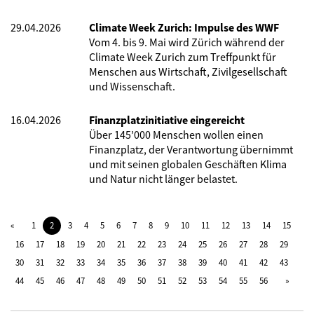
29.04.2026
Climate Week Zurich: Impulse des WWF
Vom 4. bis 9. Mai wird Zürich während der
Climate Week Zurich zum Treffpunkt für
Menschen aus Wirtschaft, Zivilgesellschaft
und Wissenschaft.
16.04.2026
Finanzplatzinitiative eingereicht
Über 145’000 Menschen wollen einen
Finanzplatz, der Verantwortung übernimmt
und mit seinen globalen Geschäften Klima
und Natur nicht länger belastet.
1
2
3
4
5
6
7
8
9
10
11
12
13
14
15
16
17
18
19
20
21
22
23
24
25
26
27
28
29
30
31
32
33
34
35
36
37
38
39
40
41
42
43
44
45
46
47
48
49
50
51
52
53
54
55
56