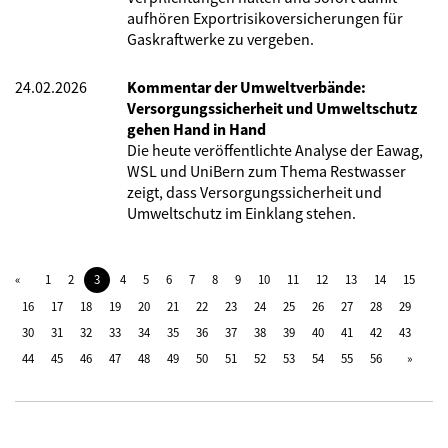
aufhören Exportrisikoversicherungen für
Gaskraftwerke zu vergeben.
24.02.2026
Kommentar der Umweltverbände:
Versorgungssicherheit und Umweltschutz
gehen Hand in Hand
Die heute veröffentlichte Analyse der Eawag,
WSL und UniBern
zum Thema Restwasser
zeigt, dass Versorgungssicherheit und
Umweltschutz im Einklang stehen.
1
2
3
4
5
6
7
8
9
10
11
12
13
14
15
16
17
18
19
20
21
22
23
24
25
26
27
28
29
30
31
32
33
34
35
36
37
38
39
40
41
42
43
44
45
46
47
48
49
50
51
52
53
54
55
56