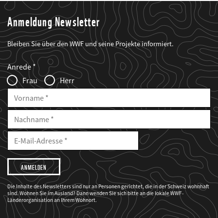
Anmeldung Newsletter
Bleiben Sie über den WWF und seine Projekte informiert.
Web2Case
Fieldset
anrede_name
Anrede
Infofelder
Frau
Herr
Vorname
Nachname
E-
Mailadresse
E-
Mail
Adresse
Ich
möchte,
dass
der
WWF
Die Inhalte des Newsletters sind nur an Personen gerichtet, die in der Schweiz wohnhaft
mich
sind. Wohnen Sie im Ausland? Dann wenden Sie sich bitte an die lokale WWF-
über
seine
Länderorganisation an Ihrem Wohnort.
Projekte
informiert.