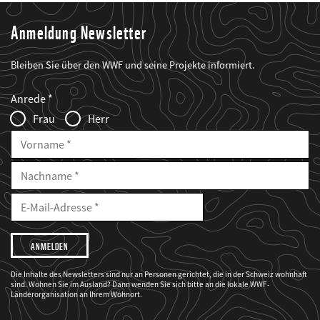
Anmeldung Newsletter
Bleiben Sie über den WWF und seine Projekte informiert.
Web2Case
Fieldset
anrede_name
Anrede
Infofelder
Frau
Herr
Vorname
Nachname
E-
Mailadresse
E-
Mail
Adresse
Ich
möchte,
dass
der
WWF
Die Inhalte des Newsletters sind nur an Personen gerichtet, die in der Schweiz wohnhaft
mich
sind. Wohnen Sie im Ausland? Dann wenden Sie sich bitte an die lokale WWF-
über
seine
Länderorganisation an Ihrem Wohnort.
Projekte
informiert.