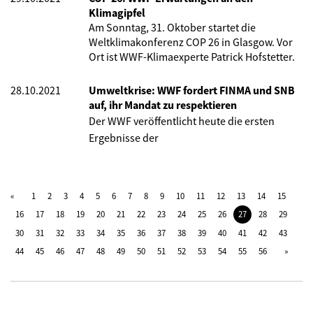
Klimagipfel
Am Sonntag, 31. Oktober startet die
Weltklimakonferenz COP 26 in Glasgow. Vor
Ort ist WWF-Klimaexperte Patrick Hofstetter.
28.10.2021
Umweltkrise: WWF fordert FINMA und SNB
auf, ihr Mandat zu respektieren
Der WWF veröffentlicht heute die ersten
Ergebnisse der
1
2
3
4
5
6
7
8
9
10
11
12
13
14
15
16
17
18
19
20
21
22
23
24
25
26
27
28
29
30
31
32
33
34
35
36
37
38
39
40
41
42
43
44
45
46
47
48
49
50
51
52
53
54
55
56