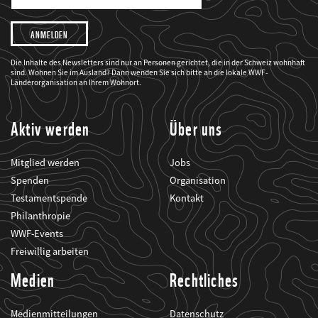
Mail
Adresse
Ich
möchte,
dass
der
WWF
Die Inhalte des Newsletters sind nur an Personen gerichtet, die in der Schweiz wohnhaft
mich
sind. Wohnen Sie im Ausland? Dann wenden Sie sich bitte an die lokale WWF-
über
seine
Länderorganisation an Ihrem Wohnort.
Projekte
informiert.
Aktiv werden
Über uns
Mitglied werden
Jobs
Spenden
Organisation
Testamentspende
Kontakt
Philanthropie
WWF-Events
Freiwillig arbeiten
Medien
Rechtliches
Medienmitteilungen
Datenschutz