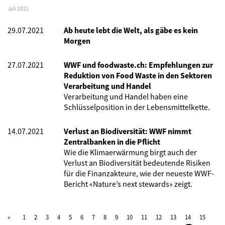
Juli 2021
29.07.2021
Ab heute lebt die Welt, als gäbe es kein
Morgen
27.07.2021
WWF und foodwaste.ch: Empfehlungen zur
Reduktion von Food Waste in den Sektoren
Verarbeitung und Handel
Verarbeitung und Handel haben eine
Schlüsselposition in der Lebensmittelkette.
14.07.2021
Verlust an Biodiversität: WWF nimmt
Zentralbanken in die Pflicht
Wie die Klimaerwärmung birgt auch der
Verlust an Biodiversität bedeutende Risiken
für die Finanzakteure, wie der neueste WWF-
Bericht «Nature’s next stewards» zeigt.
1
2
3
4
5
6
7
8
9
10
11
12
13
14
15