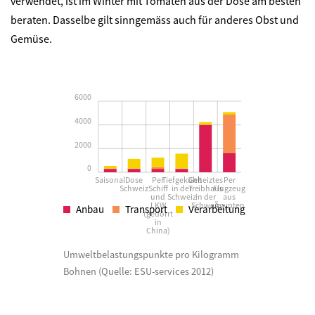
verwendet, ist im Winter mit Tomaten aus der Dose am besten
beraten. Dasselbe gilt sinngemäss auch für anderes Obst und
Gemüse.
6000
4000
2000
0
Saisonal
Dose
Per
Tiefgekühlt
Geheiztes
Per
Schweiz
Schiff
in der
Treibhaus
Flugzeug
und
Schweiz
in der
aus
LKW
Schweiz
Ägypten
Anbau
Transport
Verarbeitung
(gedörrt
in
China)
Umweltbelastungspunkte pro Kilogramm
Bohnen (Quelle:
ESU-services 2012)