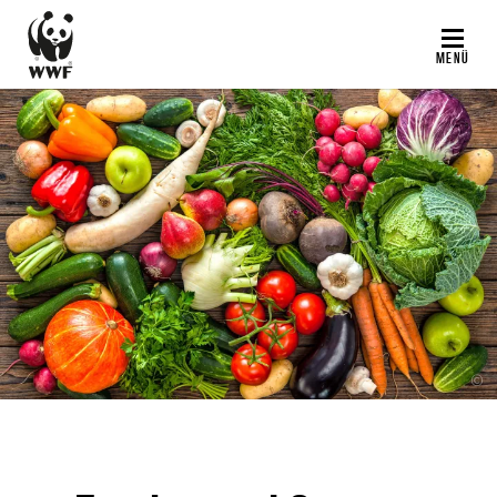
Direkt
zum
MENÜ
Inhalt
©