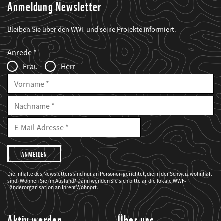
Anmeldung Newsletter
Bleiben Sie über den WWF und seine Projekte informiert.
Web2Case
Fieldset
anrede_name
Anrede
Infofelder
Frau
Herr
Vorname
Nachname
E-
Mailadresse
E-
Mail
Adresse
Ich
möchte,
dass
der
WWF
Die Inhalte des Newsletters sind nur an Personen gerichtet, die in der Schweiz wohnhaft
mich
sind. Wohnen Sie im Ausland? Dann wenden Sie sich bitte an die lokale WWF-
über
seine
Länderorganisation an Ihrem Wohnort.
Projekte
informiert.
Aktiv werden
Über uns