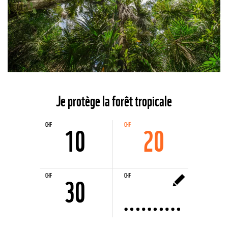
©
Je protège la forêt tropicale
CHF
CHF
10
CHF
CHF
20
10
20
CHF
CHF
30
CHF
Anderer
30
Betrag