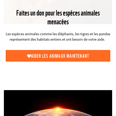
la
Faites un don pour les espèces animales
nature
©
menacées
et
Les espèces animales comme les éléphants, les tigres et les pandas
représentent des habitats entiers et ont besoin de votre aide.
des
espèces
AIDER LES ANIMAUX MAINTENANT