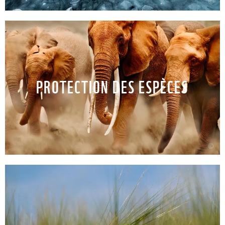
©
PROTECTION DES ESPÈCES
©