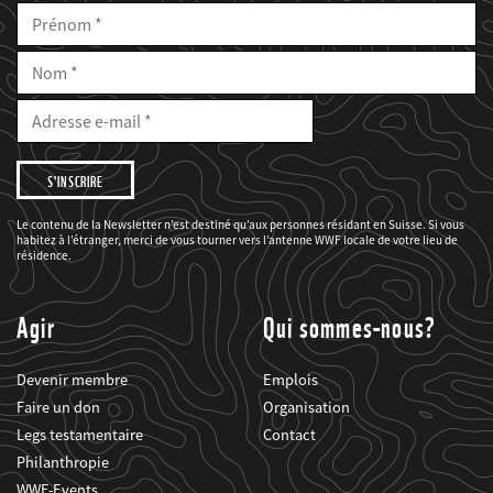
Prénom
Nom
E-
Mail
Adresse
e-
mail
Je
souhaite
être
informé(e)
des
Le contenu de la Newsletter n’est destiné qu’aux personnes résidant en Suisse. Si vous
projets
habitez à l’étranger, merci de vous tourner vers l’antenne WWF locale de votre lieu de
du
WWF.
résidence.
Agir
Qui sommes-nous?
Devenir membre
Emplois
Faire un don
Organisation
Legs testamentaire
Contact
Philanthropie
WWF-Events