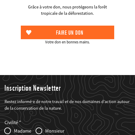
Grâce à votre don, nous protégeons la forêt
tropicale de la déforestation.
Votre don en bonnes mains.
Inscription Newsletter
Restez informé·e de notre travail et de nos domaines d’action autour
de la conservation de la nature.
Web2Case
Fieldset
anrede_name
Civilité
Infofelder
Madame
Monsieur