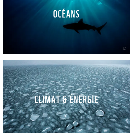
OCÉANS
©
CLIMAT & ÉNERGIE