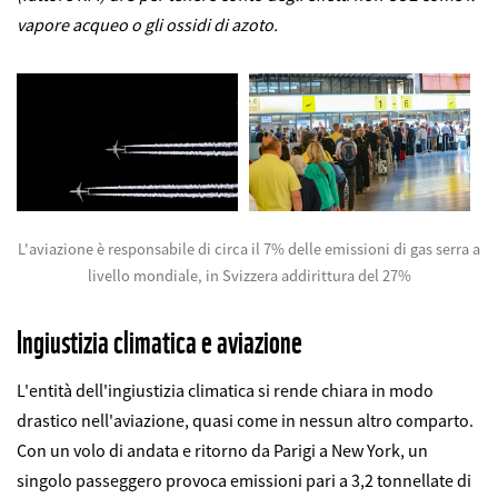
vapore acqueo o gli ossidi di azoto.
L'aviazione è responsabile di circa il 7% delle emissioni di gas serra a
livello mondiale, in Svizzera addirittura del 27%
Ingiustizia climatica e aviazione
L'entità dell'ingiustizia climatica si rende chiara in modo
drastico nell'aviazione, quasi come in nessun altro comparto.
Con un volo di andata e ritorno da Parigi a New York, un
singolo passeggero provoca emissioni pari a 3,2 tonnellate di