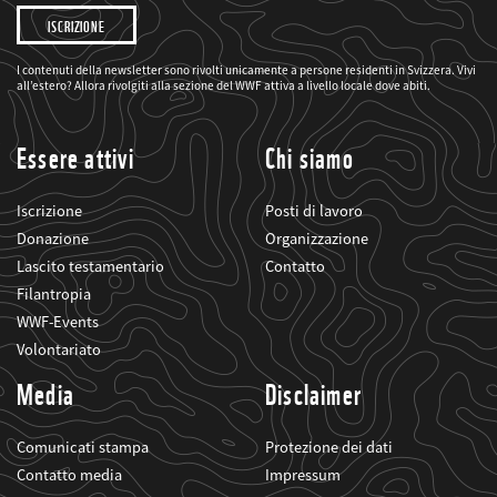
Desidero
che
il
WWF
mi
I contenuti della newsletter sono rivolti unicamente a persone residenti in Svizzera. Vivi
informi
all’estero? Allora rivolgiti alla sezione del WWF attiva a livello locale dove abiti.
sui
suoi
progetti
Essere attivi
Chi siamo
Iscrizione
Posti di lavoro
Donazione
Organizzazione
Lascito testamentario
Contatto
Filantropia
WWF-Events
Volontariato
Media
Disclaimer
Comunicati stampa
Protezione dei dati
Contatto media
Impressum