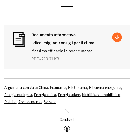
Documento informativo —
I dieci migliori consigli per il clima
Massima efficacia in poche mosse
PDF - 223.21 KB
,
,
,
,
Argomenti correlati:
Clima
Economia
Effetto serra
Efficienza energetica
,
,
,
,
Energia ecologica
Energia eolica
Energia solare
Mobilità automobilistico
,
,
Politica
Riscaldamento
Svizzera
Chiudi
Condividi
Facebook