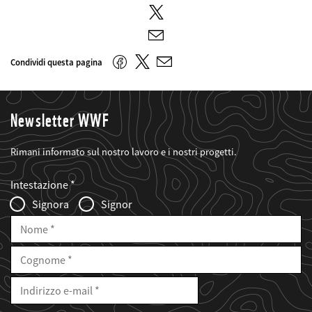
Twitter
E-
mail
Twitter
Facebook
Condividi questa pagina
E-
mail
Newsletter WWF
Rimani informato sul nostro lavoro e i nostri progetti.
Web2Case
Fieldset
anrede_name
Intestazione
Infofelder
Signora
Signor
Nome
Cognome
E-
Mail
Indirizzo
e-
mail