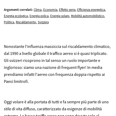
,
,
,
,
Argomenti correlati:
Clima
Economia
Effetto serra
Efficienza energetica
,
,
,
,
Energia ecologica
Energia eolica
Energia solare
Mobilità automobilistico
,
,
Politica
Riscaldamento
Svizzera
Nonostante l'influenza massiccia sul riscaldamento climatico,
dal 1990 a livello globale il traffico aereo si è quasi triplicato.
Gli svizzeri ricoprono in tal senso un ruolo importante e
inglorioso: siamo una nazione di frequent flyer! In media
prendiamo infatti l'aereo con frequenza doppia rispetto ai
Paesi limitrofi.
Oggi volare è alla portata di tutti e fa sempre più parte di uno
stile di vita diffuso, caratterizzato da esigenze di mobilità
estreme. Le basse tariffe aeree non sono dovute solo al