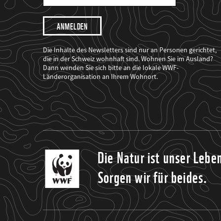
Mail
Adresse
Ich
möchte,
dass
der
WWF
Die Inhalte des Newsletters sind nur an Personen gerichtet,
mich
die in der Schweiz wohnhaft sind. Wohnen Sie im Ausland?
über
Dann wenden Sie sich bitte an die lokale WWF-
seine
Projekte
Länderorganisation an Ihrem Wohnort.
informiert.
Die Natur ist unser Lebe
Sorgen wir für beides.