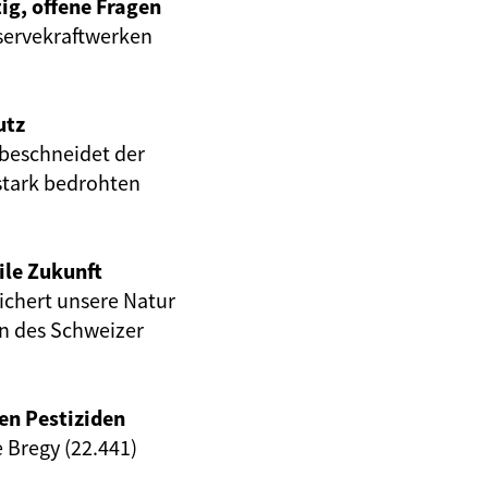
ig, offene Fragen
servekraftwerken
utz
beschneidet der
stark bedrohten
ile Zukunft
eichert unsere Natur
en des Schweizer
en Pestiziden
e Bregy (22.441)