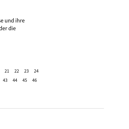
se und ihre
der die
21
22
23
24
43
44
45
46