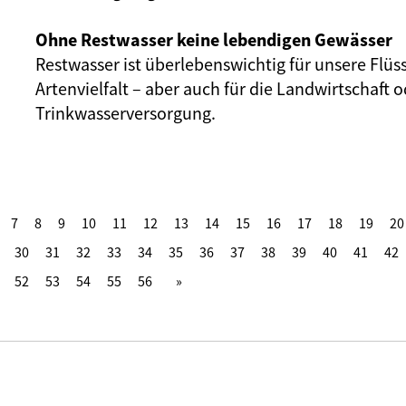
Ohne Restwasser keine lebendigen Gewässer
Restwasser ist überlebenswichtig für unsere Flüs
Artenvielfalt – aber auch für die Landwirtschaft o
Trinkwasserversorgung.
7
8
9
10
11
12
13
14
15
16
17
18
19
20
30
31
32
33
34
35
36
37
38
39
40
41
42
52
53
54
55
56