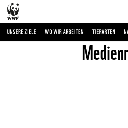
Direkt
zum
Inhalt
UNSERE ZIELE
WO WIR ARBEITEN
TIERARTEN
N
Medienm