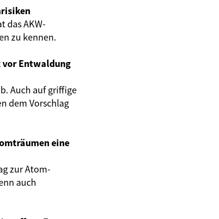
risiken
at das AKW-
gen zu kennen.
z vor Entwaldung
. Auch auf griffige
en dem Vorschlag
Atomträumen eine
ag zur Atom-
wenn auch