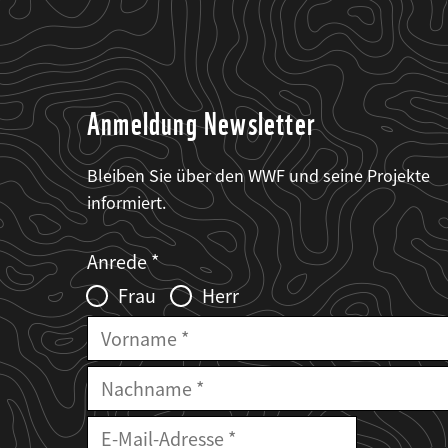
Anmeldung Newsletter
Bleiben Sie über den WWF und seine Projekte
informiert.
Web2Case
Fieldset
anrede_name
Anrede
Infofelder
Frau
Herr
Vorname
Nachname
E-
Mailadresse
E-