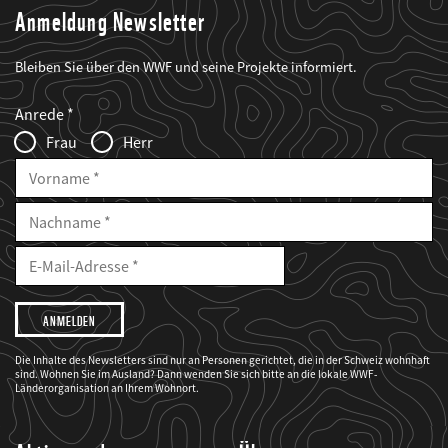
Anmeldung Newsletter
Bleiben Sie über den WWF und seine Projekte informiert.
Web2Case
Fieldset
anrede_name
Anrede
Infofelder
Frau
Herr
Vorname
Nachname
E-
Mailadresse
E-
Mail
Adresse
Ich
möchte,
dass
der
WWF
Die Inhalte des Newsletters sind nur an Personen gerichtet, die in der Schweiz wohnhaft
mich
sind. Wohnen Sie im Ausland? Dann wenden Sie sich bitte an die lokale WWF-
über
seine
Länderorganisation an Ihrem Wohnort.
Projekte
informiert.