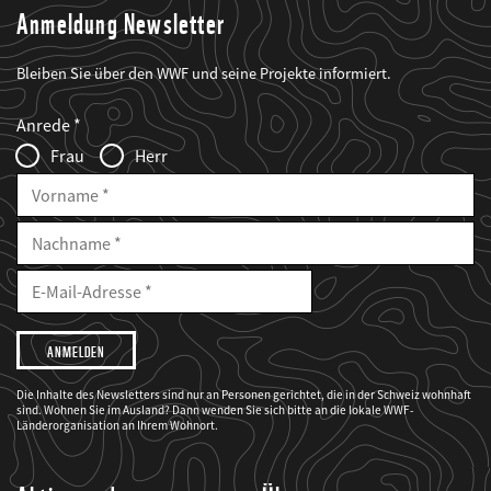
Anmeldung Newsletter
Bleiben Sie über den WWF und seine Projekte informiert.
Web2Case
Fieldset
anrede_name
Anrede
Infofelder
Frau
Herr
Vorname
Nachname
E-
Mailadresse
E-
Mail
Adresse
Ich
möchte,
dass
der
WWF
Die Inhalte des Newsletters sind nur an Personen gerichtet, die in der Schweiz wohnhaft
mich
sind. Wohnen Sie im Ausland? Dann wenden Sie sich bitte an die lokale WWF-
über
seine
Länderorganisation an Ihrem Wohnort.
Projekte
informiert.